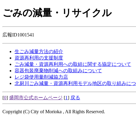
ごみの減量・リサイクル
広報ID1001541
生ごみ減量方法の紹介
資源再利用の支援制度
ごみ減量・資源再利用への取組に関する協定について
容器包装廃棄物削減への取組みについて
レジ袋使用量削減協力店
北厨川ごみ減量・資源再利用モデル地区の取り組みにつ
[
0
]
盛岡市公式ホームページ
[
1
]
戻る
Copyright (C) City of Morioka , All Rights Reserved.