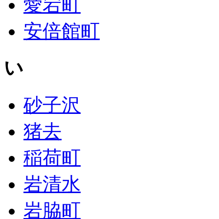
愛宕町
安倍館町
い
砂子沢
猪去
稲荷町
岩清水
岩脇町