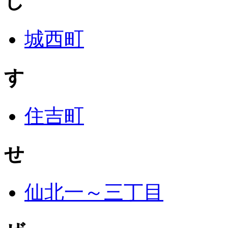
じ
城西町
す
住吉町
せ
仙北一～三丁目