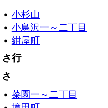
小杉山
小鳥沢一～二丁目
紺屋町
さ行
さ
菜園一～二丁目
境田町