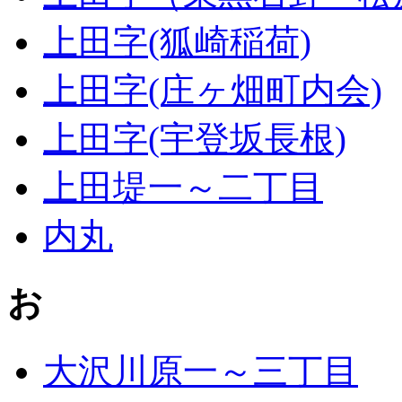
上田字(狐崎稲荷)
上田字(庄ヶ畑町内会)
上田字(宇登坂長根)
上田堤一～二丁目
内丸
お
大沢川原一～三丁目