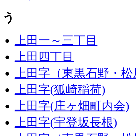
う
上田一～三丁目
上田四丁目
上田字（東黒石野・松
上田字(狐崎稲荷)
上田字(庄ヶ畑町内会)
上田字(宇登坂長根)