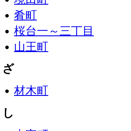
肴町
桜台一～三丁目
山王町
ざ
材木町
し