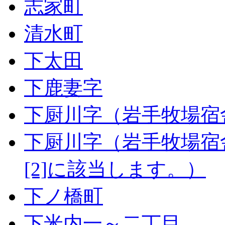
志家町
清水町
下太田
下鹿妻字
下厨川字（岩手牧場宿
下厨川字（岩手牧場宿
[2]に該当します。）
下ノ橋町
下米内一～二丁目