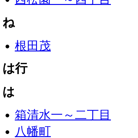
ね
根田茂
は行
は
箱清水一～二丁目
八幡町