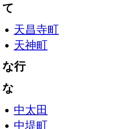
て
天昌寺町
天神町
な行
な
中太田
中堤町