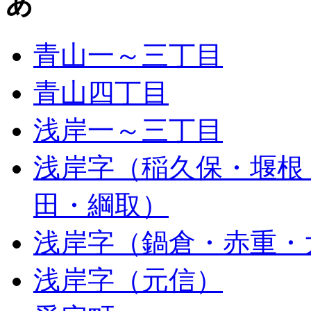
あ
青山一～三丁目
青山四丁目
浅岸一～三丁目
浅岸字（稲久保・堰根
田・綱取）
浅岸字（鍋倉・赤重・
浅岸字（元信）