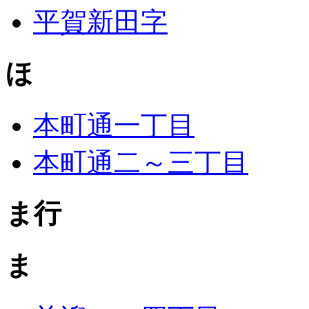
平賀新田字
ほ
本町通一丁目
本町通二～三丁目
ま行
ま