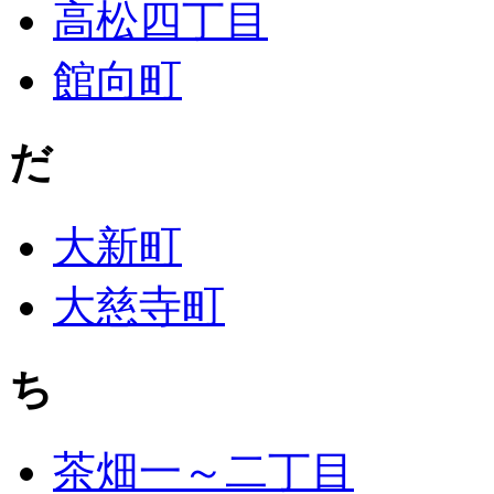
高松四丁目
館向町
だ
大新町
大慈寺町
ち
茶畑一～二丁目