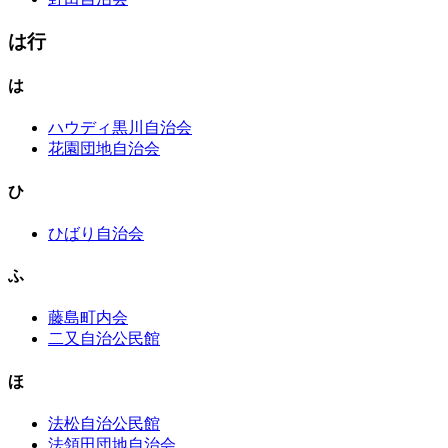
は行
は
ハウディ黒川自治会
花園団地自治会
ひ
ひばり自治会
ふ
藤島町内会
二又自治公民館
ほ
法松自治公民館
法領田団地自治会