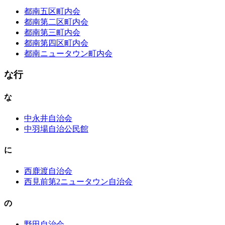
都南五区町内会
都南第二区町内会
都南第三町内会
都南第四区町内会
都南ニュータウン町内会
な行
な
中永井自治会
中羽場自治公民館
に
西鹿渡自治会
西見前第2ニュータウン自治会
の
野田自治会