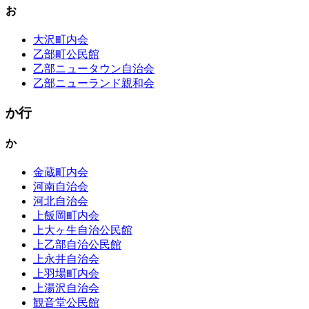
お
大沢町内会
乙部町公民館
乙部ニュータウン自治会
乙部ニューランド親和会
か行
か
金蔵町内会
河南自治会
河北自治会
上飯岡町内会
上大ヶ生自治公民館
上乙部自治公民館
上永井自治会
上羽場町内会
上湯沢自治会
観音堂公民館