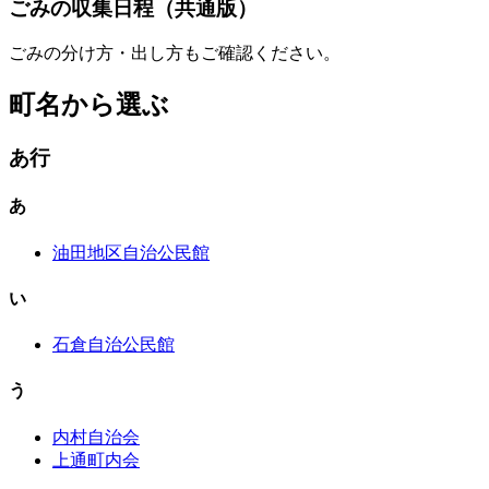
ごみの収集日程（共通版）
ごみの分け方・出し方もご確認ください。
町名から選ぶ
あ行
あ
油田地区自治公民館
い
石倉自治公民館
う
内村自治会
上通町内会